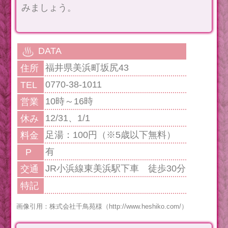
みましょう。
DATA
福井県美浜町坂尻43
住所
0770-38-1011
TEL
10時～16時
営業
12/31、1/1
休み
足湯：100円（※5歳以下無料）
料金
有
P
JR小浜線東美浜駅下車 徒歩30分
交通
特記
画像引用：株式会社千鳥苑様（http://www.heshiko.com/）