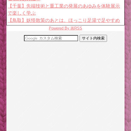
【千葉】先端技術と重工業の発展のあゆみを体験展示
で楽しく学ぶ
【鳥取】妖怪散策のあとは、ほっこり足湯で足やすめ
【大阪】9月に移転したばかりのフクロウのカフェにお
Powered By 画RSS
でかけしよう
3分で読む源氏物語・あらすじ/朝顔～光源氏の求愛を
受けても孤高に生きる朝顔
ニャーってって鳴く猫(おーぷん/part004スレ)
腰痛持ちのデスクワークはツライ。気をつけるべき6つ
のポイント
【埼玉のむかーしばなし】弘法大師にまつわる2つの民
話
涼しい冷たい冷やっこい！ハッカ油で夏をクールに過
ごす！
ダイエットの効率を上げるために食べても良い日を設
けよう
清少納言が語る「優美でうっとりするもの」
コンニャクの食べ過ぎは、ドえらいことになるんです