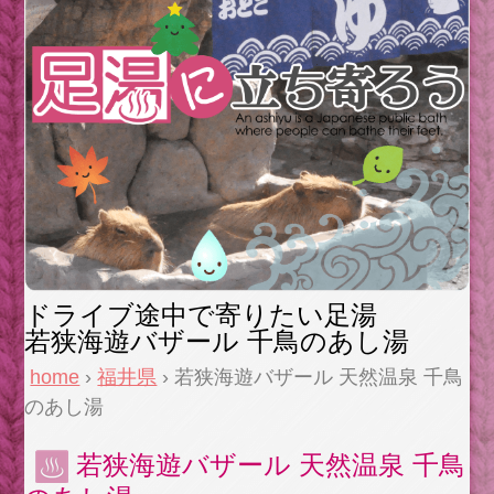
ドライブ途中で寄りたい足湯
若狭海遊バザール 千鳥のあし湯
home
›
福井県
› 若狭海遊バザール 天然温泉 千鳥
のあし湯
若狭海遊バザール 天然温泉 千鳥