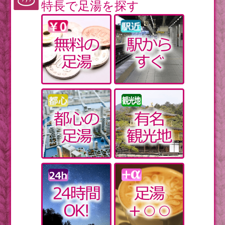
特長で足湯を探す
黄砂を家の中に取り込まない換気テクニック＋アルフ
ァ
【日本史】奈良時代前半は5個のイベントを要チェック
【花粉症】漢方を使って体質ごと改善するのもアリ
忍者を体験して丸一日たっぷり遊ぼう【東日本編】
【鹿児島】知覧の武家屋敷群散策へ出かけよう
【神奈川】春が来た横浜の森を歩こう
真冬の飲みもの。温まりたいならこれNG
乾燥肌でかゆいなら、まずは下着を見直す
韓国人の教条主義
【皇室】テロリストが襲いかかろうとしたそのとき、
美智子皇后のとっさの行動とは？