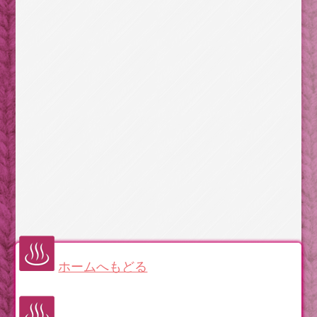
子連れで車中泊をするときに気をつけるべきコト
持っていけば役立つ？ それとも無駄？旅支度の前に
チェック
明治の大ヒット小説金色夜叉/家に戻った貫一。しかし
満枝に詰め寄られ…
著作権なんてなんのその！パックマンもどきがあちこ
ち誕生した80年代初頭
【古事記】昔話の海幸彦と山幸彦を詳しく読んでみよ
う【後編】
【群馬】高崎名産「だるま」の顔を自分で描く体験に
チャレンジ
海岸近くにいるときに、地震が発生したらどうするべ
きか
眠れない日常を助ける食べもの。シジミにも睡眠に良
い効果が
ホームへもどる
【北海道】北見・温根湯温泉。源泉かけ流しの美肌の
湯の宿
いにしえの権力者の質実で肩肘張らない交際