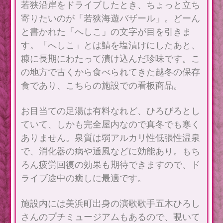
若狭沿岸をドライブしたとき、ちょっと立ち
寄りたいのが「若狭海遊バザール」。どーん
と書かれた「へしこ」の文字が目を引きま
す。「へしこ」とは鯖を塩漬けにしたあと、
糠に長期にわたって漬け込んだ珍味です。こ
の地方で古くから食べられてきた越冬の保存
食であり、こちらの施設での看板商品。
お目当ての足湯は有料なれど、ひろびろとし
ていて、しかも完全屋内なので真冬でも寒く
ありません。泉質は弱アルカリ性低張性温泉
で、消化器の病や通風などに効能あり。もち
ろん疲労回復の効果も期待できますので、ド
ライブ途中の癒しに最適です。
施設内には美浜町出身の演歌歌手五木ひろし
さんのプチミュージアムもあるので、覗いて