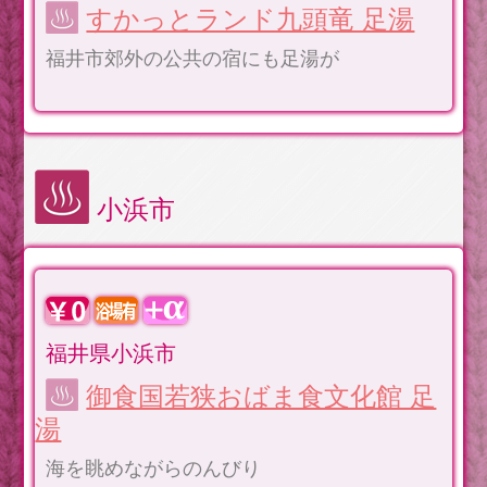
すかっとランド九頭竜 足湯
福井市郊外の公共の宿にも足湯が
小浜市
福井県小浜市
御食国若狭おばま食文化館 足
湯
海を眺めながらのんびり