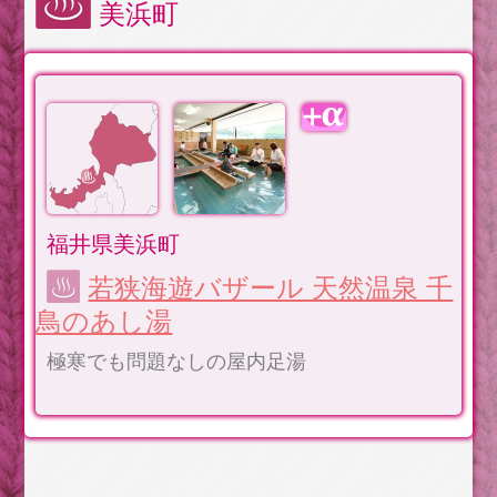
美浜町
福井県美浜町
若狭海遊バザール 天然温泉 千
鳥のあし湯
極寒でも問題なしの屋内足湯