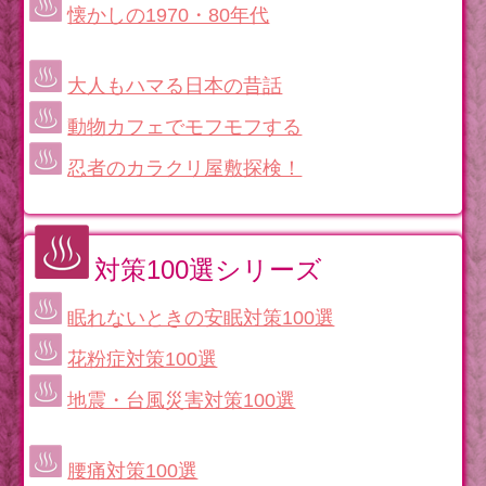
懐かしの1970・80年代
大人もハマる日本の昔話
動物カフェでモフモフする
忍者のカラクリ屋敷探検！
対策100選シリーズ
眠れないときの安眠対策100選
花粉症対策100選
地震・台風災害対策100選
腰痛対策100選