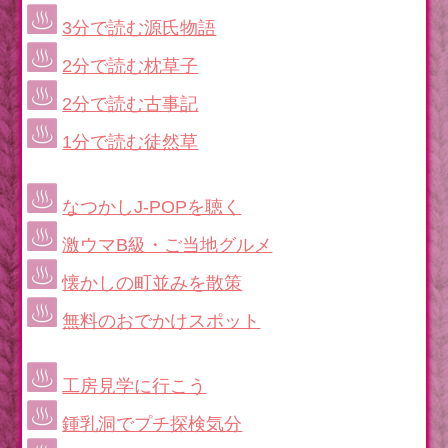
3分で読む源氏物語
2分で読む枕草子
2分で読む古事記
1分で読む徒然草
なつかしJ-POPを聴く
激ウマB級・ご当地グルメ
懐かしの町並みを散策
無料のおでかけスポット
工房見学に行こう
鍾乳洞でプチ探検気分