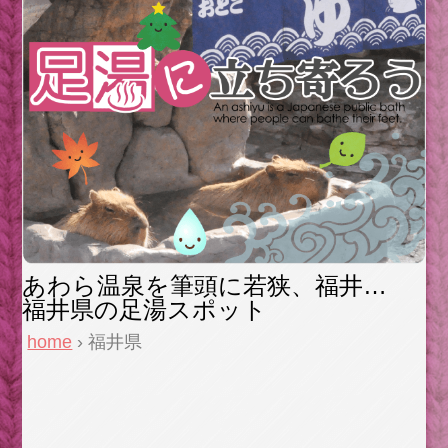
あわら温泉を筆頭に若狭、福井…
福井県の足湯スポット
home
› 福井県