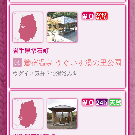
岩手県雫石町
鶯宿温泉 うぐいす湯の里公園
ウグイス気分？で湯浴みを