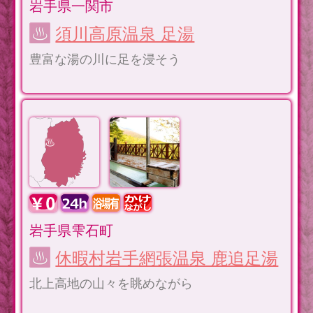
岩手県一関市
須川高原温泉 足湯
豊富な湯の川に足を浸そう
岩手県雫石町
休暇村岩手網張温泉 鹿追足湯
北上高地の山々を眺めながら