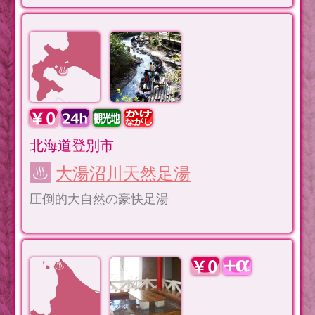
北海道登別市
大湯沼川天然足湯
圧倒的大自然の豪快足湯