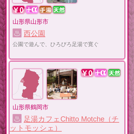
山形県山形市
西公園
公園で遊んで、ひろびろ足湯で寛ぐ
山形県鶴岡市
足湯カフェChitto Motche（チ
ットモッシェ）