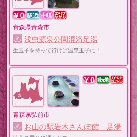
青森県青森市
浅虫源泉公園混浴足湯
生玉子を持って行けば温泉玉子に！
青森県弘前市
お山の駅岩木さんぽ館 足湯