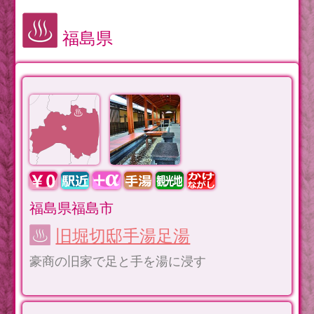
福島県
福島県福島市
旧堀切邸手湯足湯
豪商の旧家で足と手を湯に浸す