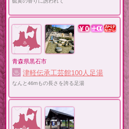
硫黄の香りに誘われて
青森県黒石市
津軽伝承工芸館100人足湯
なんと46mもの長さを誇る足湯