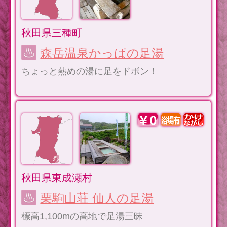
秋田県三種町
森岳温泉かっぱの足湯
ちょっと熱めの湯に足をドボン！
秋田県東成瀬村
栗駒山荘 仙人の足湯
標高1,100mの高地で足湯三昧