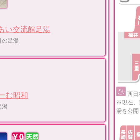
あい交流館足湯
料の足湯
西日
ーむ昭和
※現在、
足湯
湯を公開