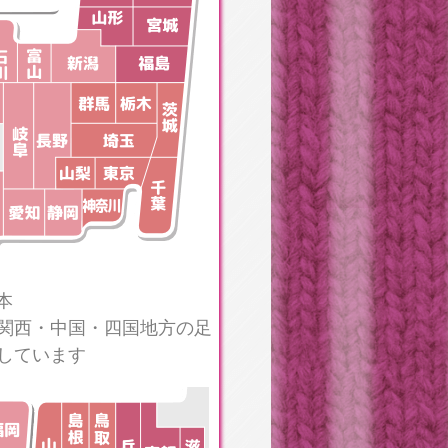
本
関西・中国・四国地方の足
しています