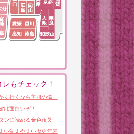
コレもチェック！
かく行くなら美肌の湯！
館は面白いぞ！
タンに読める金色夜叉
すい覚えやすい歴史年表