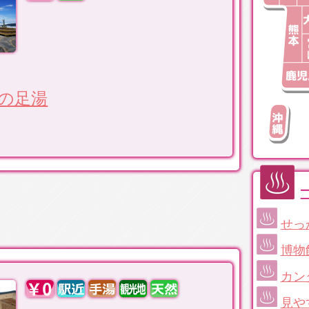
空の足湯
せっ
博物
カン
見や