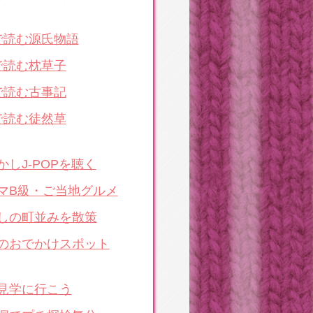
で読む源氏物語
で読む枕草子
で読む古事記
で読む徒然草
かしJ-POPを聴く
マB級・ご当地グルメ
しの町並みを散策
のおでかけスポット
見学に行こう