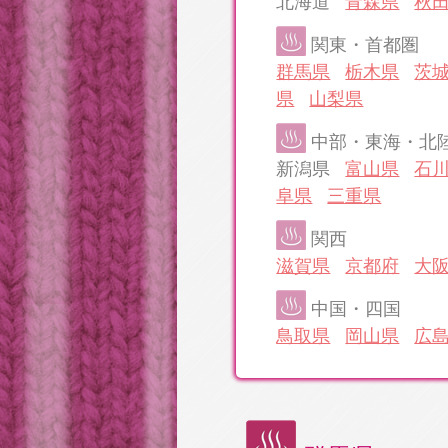
北海道
青森県
秋
関東・首都圏
群馬県
栃木県
茨
県
山梨県
中部・東海・北
新潟県
富山県
石
阜県
三重県
関西
滋賀県
京都府
大
中国・四国
鳥取県
岡山県
広