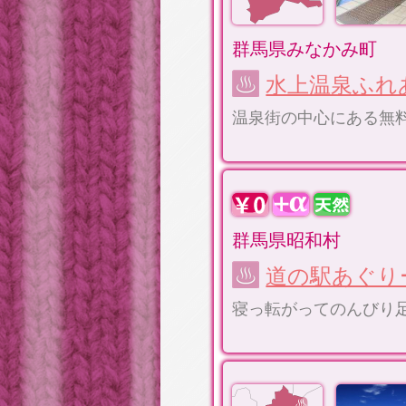
群馬県みなかみ町
水上温泉ふれ
温泉街の中心にある無
群馬県昭和村
道の駅あぐり
寝っ転がってのんびり