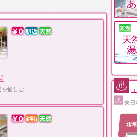
湯
湯を愉しむ
東日