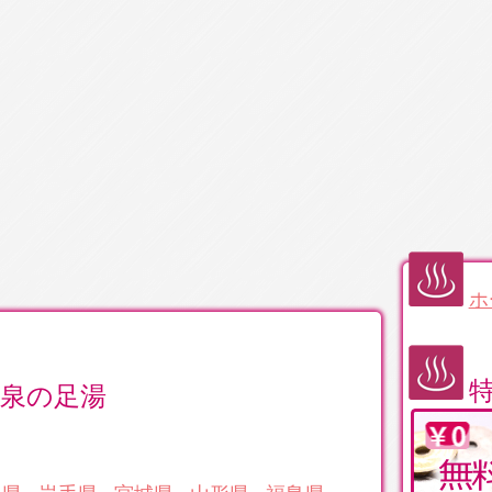
ホ
泉の足湯