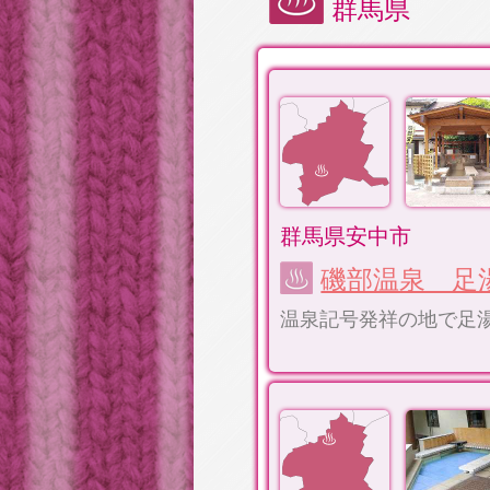
群馬県
群馬県安中市
磯部温泉 足
温泉記号発祥の地で足