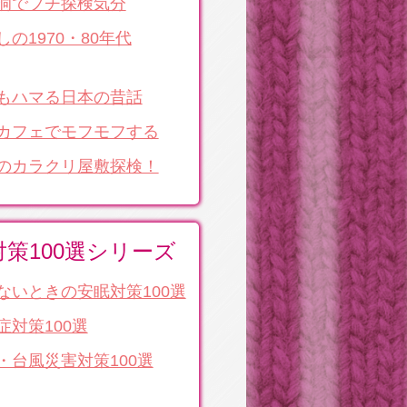
洞でプチ探検気分
しの1970・80年代
もハマる日本の昔話
カフェでモフモフする
のカラクリ屋敷探検！
対策100選シリーズ
ないときの安眠対策100選
症対策100選
・台風災害対策100選