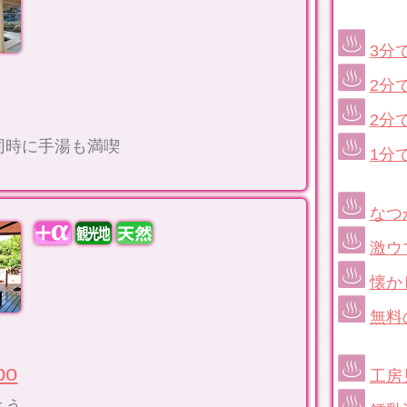
3分
2分
2分
同時に手湯も満喫
1分
なつ
激ウ
懐か
無料
po
工房
よう