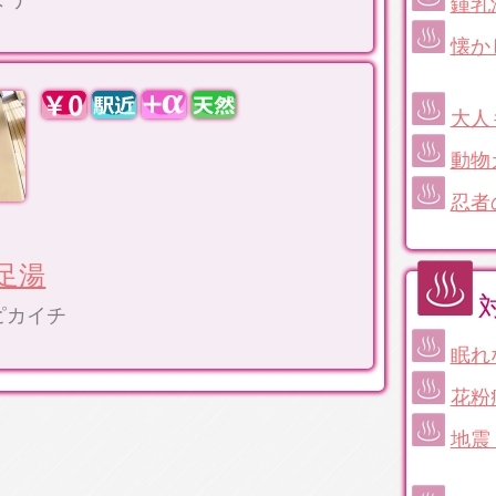
鍾乳
懐か
大人
動物
忍者
足湯
ピカイチ
眠れ
花粉
地震