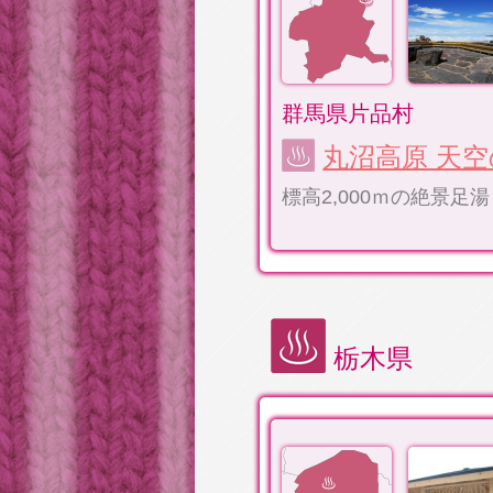
群馬県片品村
丸沼高原 天
標高2,000ｍの絶景足湯
栃木県