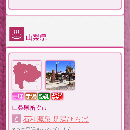
山梨県
山梨県笛吹市
石和源泉 足湯ひろば
3つの足湯をハシゴしよう