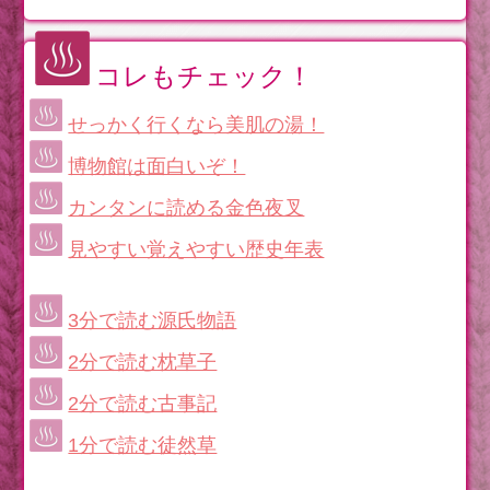
コレもチェック！
せっかく行くなら美肌の湯！
博物館は面白いぞ！
カンタンに読める金色夜叉
見やすい覚えやすい歴史年表
3分で読む源氏物語
2分で読む枕草子
2分で読む古事記
1分で読む徒然草