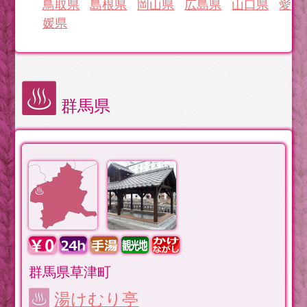
鳥取県
島根県
岡山県
広島県
山口県
愛
媛県
群馬県
群馬県草津町
湯けむり亭