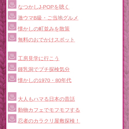
なつかしJ-POPを聴く
激ウマB級・ご当地グルメ
懐かしの町並みを散策
無料のおでかけスポット
工房見学に行こう
鍾乳洞でプチ探検気分
懐かしの1970・80年代
大人もハマる日本の昔話
動物カフェでモフモフする
忍者のカラクリ屋敷探検！