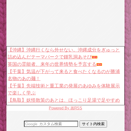
【沖縄】沖縄行くなら外せない。沖縄成分をぎゅっと
詰め込んだテーマパークで鍾乳洞あそび
英国の霊能者、来年の世界情勢を予言する
【千葉】気温が下がって来ると食べたくなるのが勝浦
名物のあの麺！
【千葉】先端技術と重工業の発展のあゆみを体験展示
で楽しく学ぶ
【鳥取】妖怪散策のあとは、ほっこり足湯で足やすめ
【大阪】9月に移転したばかりのフクロウのカフェにお
Powered By 画RSS
でかけしよう
3分で読む源氏物語・あらすじ/朝顔～光源氏の求愛を
受けても孤高に生きる朝顔