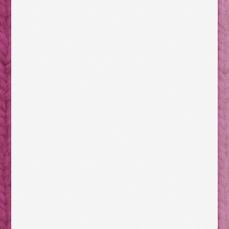
ニャーってって鳴く猫(おーぷん/part004スレ)
腰痛持ちのデスクワークはツライ。気をつけるべき6つ
のポイント
【埼玉のむかーしばなし】弘法大師にまつわる2つの民
話
涼しい冷たい冷やっこい！ハッカ油で夏をクールに過
ごす！
ダイエットの効率を上げるために食べても良い日を設
けよう
清少納言が語る「優美でうっとりするもの」
コンニャクの食べ過ぎは、ドえらいことになるんです
子連れで車中泊をするときに気をつけるべきコト
持っていけば役立つ？ それとも無駄？旅支度の前に
チェック
明治の大ヒット小説金色夜叉/家に戻った貫一。しかし
満枝に詰め寄られ…
著作権なんてなんのその！パックマンもどきがあちこ
ち誕生した80年代初頭