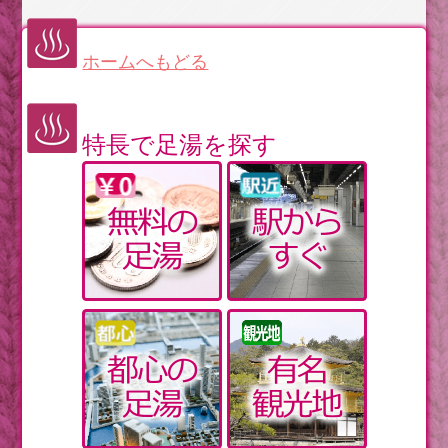
【古事記】昔話の海幸彦と山幸彦を詳しく読んでみよ
う【後編】
ホームへもどる
【群馬】高崎名産「だるま」の顔を自分で描く体験に
チャレンジ
海岸近くにいるときに、地震が発生したらどうするべ
きか
特長で足湯を探す
眠れない日常を助ける食べもの。シジミにも睡眠に良
い効果が
【北海道】北見・温根湯温泉。源泉かけ流しの美肌の
湯の宿
いにしえの権力者の質実で肩肘張らない交際
黄砂を家の中に取り込まない換気テクニック＋アルフ
ァ
【日本史】奈良時代前半は5個のイベントを要チェック
【花粉症】漢方を使って体質ごと改善するのもアリ
忍者を体験して丸一日たっぷり遊ぼう【東日本編】
【鹿児島】知覧の武家屋敷群散策へ出かけよう
【神奈川】春が来た横浜の森を歩こう