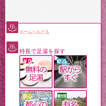
満枝に詰め寄られ…
著作権なんてなんのその！パックマンもどきがあちこ
ち誕生した80年代初頭
【古事記】昔話の海幸彦と山幸彦を詳しく読んでみよ
う【後編】
ホームへもどる
【群馬】高崎名産「だるま」の顔を自分で描く体験に
チャレンジ
海岸近くにいるときに、地震が発生したらどうするべ
きか
特長で足湯を探す
眠れない日常を助ける食べもの。シジミにも睡眠に良
い効果が
【北海道】北見・温根湯温泉。源泉かけ流しの美肌の
湯の宿
いにしえの権力者の質実で肩肘張らない交際
黄砂を家の中に取り込まない換気テクニック＋アルフ
ァ
【日本史】奈良時代前半は5個のイベントを要チェック
【花粉症】漢方を使って体質ごと改善するのもアリ