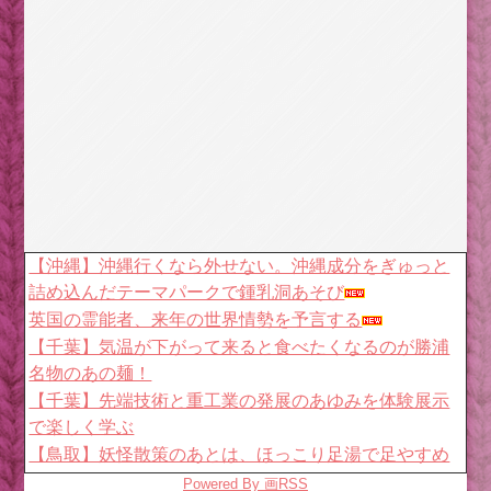
【沖縄】沖縄行くなら外せない。沖縄成分をぎゅっと
詰め込んだテーマパークで鍾乳洞あそび
英国の霊能者、来年の世界情勢を予言する
【千葉】気温が下がって来ると食べたくなるのが勝浦
名物のあの麺！
【千葉】先端技術と重工業の発展のあゆみを体験展示
で楽しく学ぶ
【鳥取】妖怪散策のあとは、ほっこり足湯で足やすめ
【大阪】9月に移転したばかりのフクロウのカフェにお
Powered By 画RSS