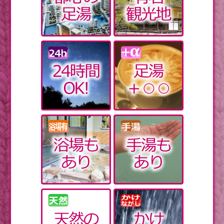
忍者を体験して丸一日たっぷり遊ぼう【東日本編】
【鹿児島】知覧の武家屋敷群散策へ出かけよう
【神奈川】春が来た横浜の森を歩こう
真冬の飲みもの。温まりたいならこれNG
乾燥肌でかゆいなら、まずは下着を見直す
韓国人の教条主義
【皇室】テロリストが襲いかかろうとしたそのとき、
美智子皇后のとっさの行動とは？