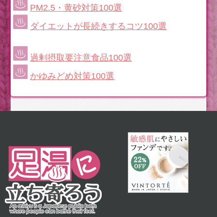
PM2.5・黄砂対策100選
ダイエットが長続きするコツ100選
過剰摂取要注意食品100選
かゆみどめ対策100選