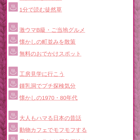
1分で読む徒然草
激ウマB級・ご当地グルメ
懐かしの町並みを散策
無料のおでかけスポット
工房見学に行こう
鍾乳洞でプチ探検気分
懐かしの1970・80年代
大人もハマる日本の昔話
動物カフェでモフモフする