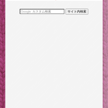
でかけしよう
3分で読む源氏物語・あらすじ/朝顔～光源氏の求愛を
受けても孤高に生きる朝顔
ニャーってって鳴く猫(おーぷん/part004スレ)
腰痛持ちのデスクワークはツライ。気をつけるべき6つ
のポイント
【埼玉のむかーしばなし】弘法大師にまつわる2つの民
話
涼しい冷たい冷やっこい！ハッカ油で夏をクールに過
ごす！
ダイエットの効率を上げるために食べても良い日を設
けよう
清少納言が語る「優美でうっとりするもの」
コンニャクの食べ過ぎは、ドえらいことになるんです
子連れで車中泊をするときに気をつけるべきコト
持っていけば役立つ？ それとも無駄？旅支度の前に
チェック
明治の大ヒット小説金色夜叉/家に戻った貫一。しかし