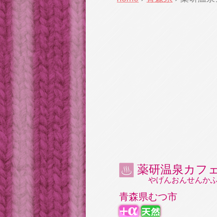
薬研温泉カフェK
やげんおんせんか
青森県むつ市