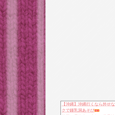
【沖縄】沖縄行くなら外せ
クで鍾乳洞あそび