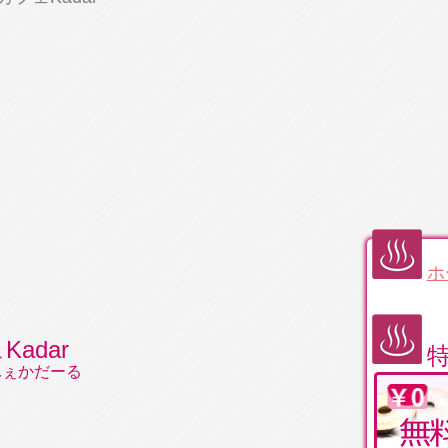
ホ
adar
ふぇかだーる