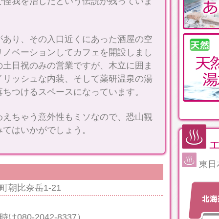
で怪我を治したという伝説が残っていま
があり、その入口近くにあった酒屋の空
リノベーションしてカフェを開設しまし
の土日祝のみの営業ですが、木立に囲ま
イリッシュな内装、そして薬研温泉の湯
落ちつけるスペースになっています。
わえちゃう意外性もミソなので、恐山観
みてはいかがでしょう。
東日
朝比奈岳1-21
080-2042-8337）