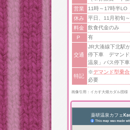
11時～17時半LO
営業
平日、11月初旬
休み
飲食代金のみ
料金
有
P
JR大湊線下北駅
停下車 デマンド
交通
温泉」バス停下車
※
デマンド型乗合
特記
必要
画像引用：イカす大畑カダル団様（https://