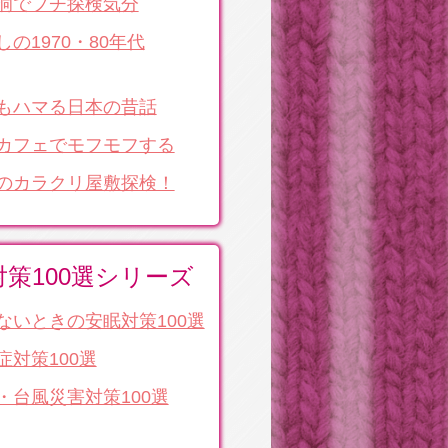
洞でプチ探検気分
しの1970・80年代
もハマる日本の昔話
カフェでモフモフする
のカラクリ屋敷探検！
対策100選シリーズ
ないときの安眠対策100選
症対策100選
・台風災害対策100選