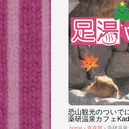
恐山観光のついで
薬研温泉カフェKad
home
›
青森県
› 薬研温泉