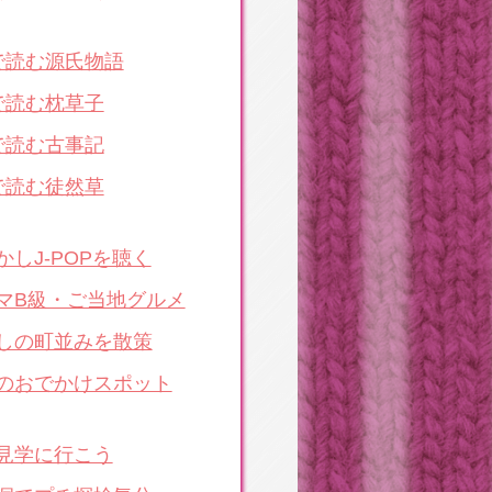
で読む源氏物語
で読む枕草子
で読む古事記
で読む徒然草
かしJ-POPを聴く
マB級・ご当地グルメ
しの町並みを散策
のおでかけスポット
見学に行こう