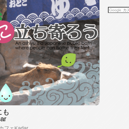
にも
ar
カフェKadar