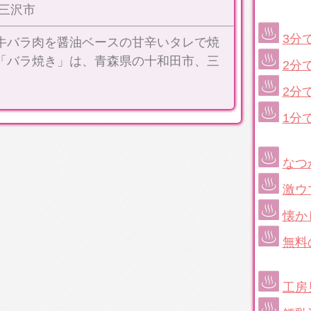
三沢市
3分
牛バラ肉を醤油ベースの甘辛いタレで焼
「バラ焼き」は、青森県の十和田市、三
2分
2分
1分
なつ
激ウ
懐か
無料
工房