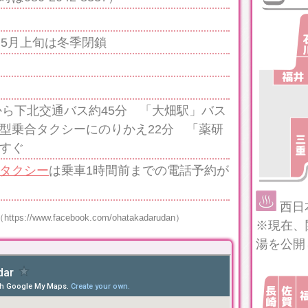
～5月上旬は冬季閉鎖
から下北交通バス約45分 「大畑駅」バス
型乗合タクシーにのりかえ22分 「薬研
すぐ
タクシー
は乗車1時間前までの電話予約が
西日
www.facebook.com/ohatakadarudan）
※現在、
湯を公開