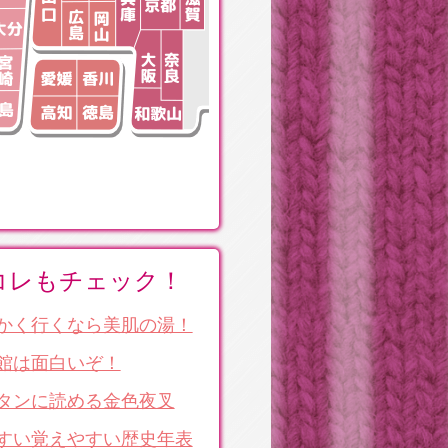
コレもチェック！
かく行くなら美肌の湯！
館は面白いぞ！
タンに読める金色夜叉
すい覚えやすい歴史年表