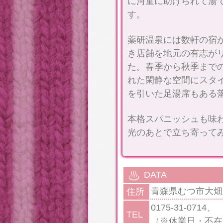
に河童に助けられて湯
す。
薬研温泉には数軒の宿
き店舗を地元の有志が
た。春季から秋季まで
れた閑静な空間にスタ
を引いた足湯席もある
本格スパニッシュも味
光のあとで立ち寄って
DATA
青森県むつ市大畑町
住所
0175-31-0714、
TEL
（※休業日・不在時は