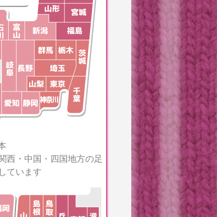
本
関西・中国・四国地方の足
しています