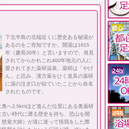
！
下北半島の北端近くに歴史ある秘湯が
あるのをご存知ですか。開湯は1615
年（慶長20年）と言いますので、発見
されてからかれこれ400年地元の人に
愛されてきた薬研温泉。薬研は「やげ
ん」と読み、漢方薬をひく道具の薬研
に湯の注ぎ口が似ていたことから命名
されたものです。
奥へ2.5kmほど進んだ位置にある奥薬研
に古い時代に遡る歴史を持ち、恐山を開
・慈覚大師）が道に迷って怪我をした際