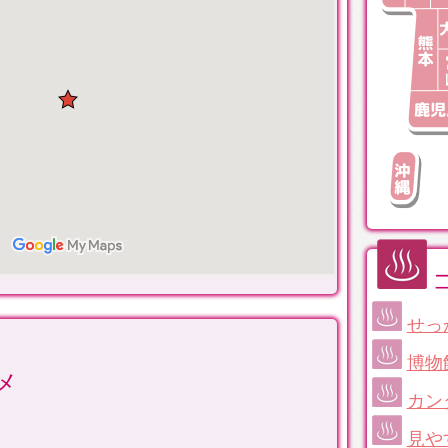
せっ
博物
メ
カン
見や