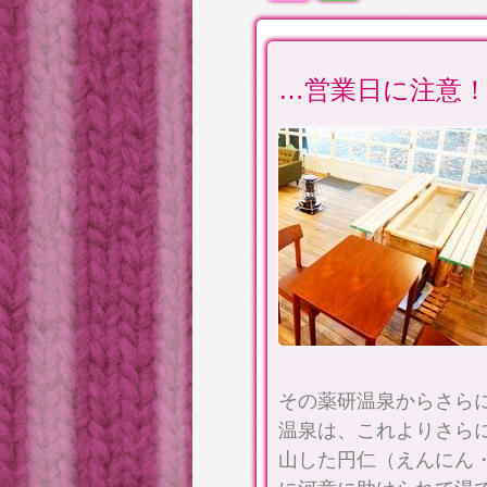
…営業日に注意
その薬研温泉からさらに
温泉は、これよりさら
山した円仁（えんにん