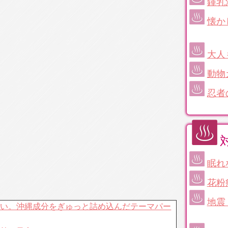
鍾乳
懐か
大人
動物
忍者
眠れ
花粉
地震
ない。沖縄成分をぎゅっと詰め込んだテーマパー