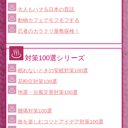
大人もハマる日本の昔話
動物カフェでモフモフする
忍者のカラクリ屋敷探検！
対策100選シリーズ
眠れないときの安眠対策100選
花粉症対策100選
地震・台風災害対策100選
腰痛対策100選
旅を楽しむコツとアイデア対策100選