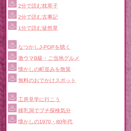
2分で読む枕草子
2分で読む古事記
1分で読む徒然草
なつかしJ-POPを聴く
激ウマB級・ご当地グルメ
懐かしの町並みを散策
無料のおでかけスポット
工房見学に行こう
鍾乳洞でプチ探検気分
懐かしの1970・80年代