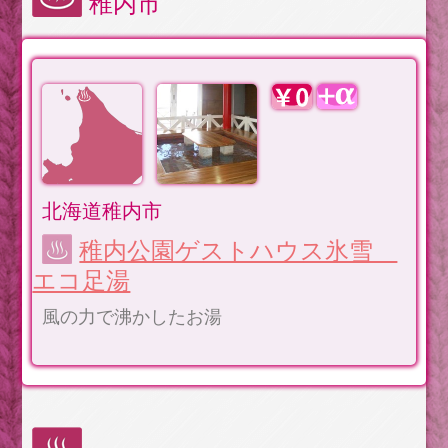
稚内市
北海道稚内市
稚内公園ゲストハウス氷雪
エコ足湯
風の力で沸かしたお湯