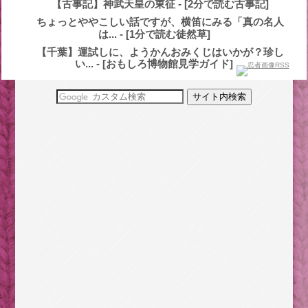
【古事記】神武天皇の東征 - [2分で読む古事記]
ちょっとややこしい話ですが、横笛にみる「真の名人
は... - [1分で読む徒然草]
【千葉】運試しに、ようかんおみくじはいかが？珍し
い... - [おもしろ博物館見学ガイド]