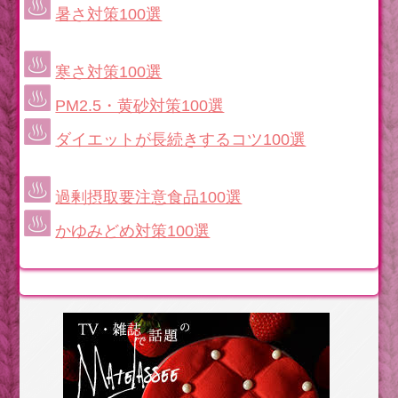
暑さ対策100選
寒さ対策100選
PM2.5・黄砂対策100選
ダイエットが長続きするコツ100選
過剰摂取要注意食品100選
かゆみどめ対策100選