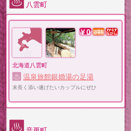
八雲町
北海道八雲町
温泉旅館銀婚湯の足湯
末長く添い遂げたいカップルにぜひ
音更町