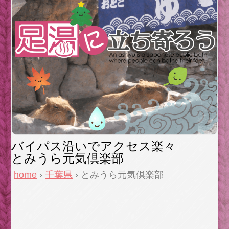
バイパス沿いでアクセス楽々
とみうら元気倶楽部
home
›
千葉県
› とみうら元気倶楽部