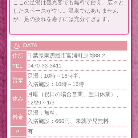
ここの足湯は観光客でも無料で使え、広々と
したスペースがウリ。温泉ではありません
が、足の疲れを癒すには充分すぎます。
DATA
千葉県南房総市富浦町原岡88-2
住所
0470-33-3411
TEL
足湯：10時～16時半、
営業
入浴施設：10時～16時
月曜（祝日の場合営業、翌日休業）、
休み
12/29～1/3
足湯：無料、
料金
入浴施設：660円、未就学児無料
有
P