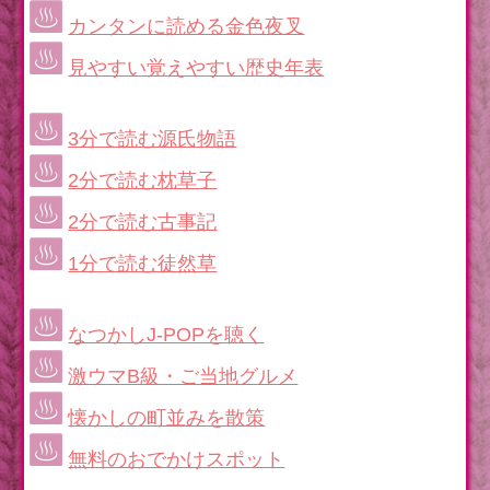
カンタンに読める金色夜叉
見やすい覚えやすい歴史年表
3分で読む源氏物語
2分で読む枕草子
2分で読む古事記
1分で読む徒然草
なつかしJ-POPを聴く
激ウマB級・ご当地グルメ
懐かしの町並みを散策
無料のおでかけスポット