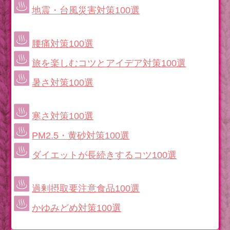
地震・台風災害対策100選
腰痛対策100選
旅を楽しむコツとアイデア対策100選
暑さ対策100選
寒さ対策100選
PM2.5・黄砂対策100選
ダイエットが長続きするコツ100選
過剰摂取要注意食品100選
かゆみどめ対策100選