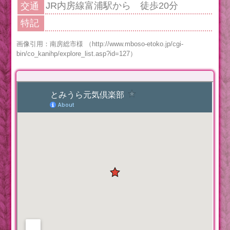
JR内房線富浦駅から 徒歩20分
交通
特記
画像引用：南房総市様 （http://www.mboso-etoko.jp/cgi-
bin/co_kanihp/explore_list.asp?id=127）