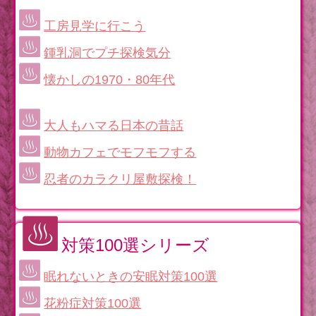
工房見学に行こう
鍾乳洞でプチ探検気分
懐かしの1970・80年代
大人もハマる日本の昔話
動物カフェでモフモフする
忍者のカラクリ屋敷探検！
対策100選シリーズ
眠れないときの安眠対策100選
花粉症対策100選