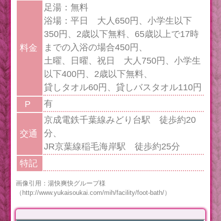
足湯：無料
浴場：平日 大人650円、小学生以下
350円、2歳以下無料、65歳以上で17時
までの入浴の場合450円、
料金
土曜、日曜、祝日 大人750円、小学生
以下400円、2歳以下無料、
貸しタオル60円、貸しバスタオル110円
有
P
京成電鉄千葉線みどり台駅 徒歩約20
分、
交通
JR京葉線稲毛海岸駅 徒歩約25分
特記
画像引用：湯快爽快グループ様
（http://www.yukaisoukai.com/mih/facility/foot-bath/）