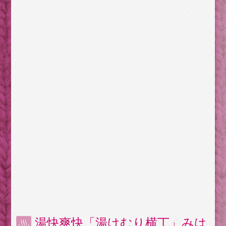
湯快爽快「湯けむり横丁」みは