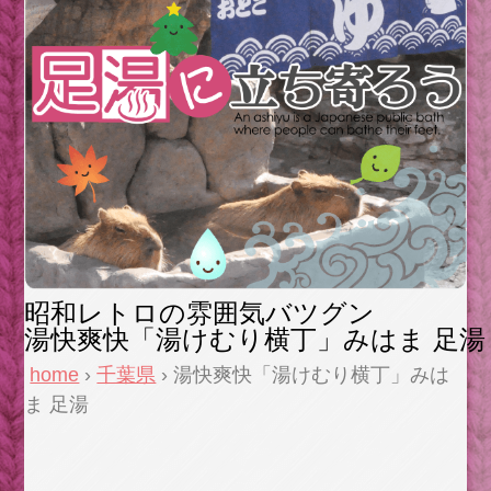
昭和レトロの雰囲気バツグン
湯快爽快「湯けむり横丁」みはま 足湯
home
›
千葉県
› 湯快爽快「湯けむり横丁」みは
ま 足湯