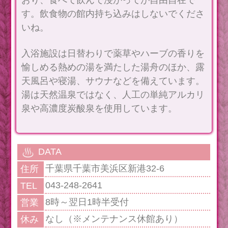
す。飲食物の館内持ち込みはしないでくださ
いね。
入浴施設は日替わりで薬草やハーブの香りを
愉しめる熱めの湯を満たした湯舟のほか、露
天風呂や寝湯、サウナなどを備えています。
湯は天然温泉ではなく、人工の単純アルカリ
泉や高濃度炭酸泉を使用しています。
DATA
千葉県千葉市美浜区新港32-6
住所
043-248-2641
TEL
8時～翌日1時半受付
営業
なし（※メンテナンス休館あり）
休み