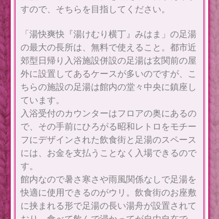
すので、そちらを目指してください。
「湯快爽快『湯けむり横丁』みはま」の足湯
の最大の長所は、無料で使えること。都市近
郊型日帰り入浴施設併設の足湯は玄関前の屋
外に設置してあるケースが多いのですが、こ
ちらの施設の足湯は館内の堂々中央に鎮座し
ています。
入浴受付のカウンターはフロアの奥にあるの
で、その手前にひろがる昭和レトロをモチー
フにデザインされた飲食街と足湯のスペース
には、お金を支払うことなく入場できるので
す。
館内なので暑さ寒さや雨風関係なしで足湯を
快適に使用できるのがウリ。飲食街のお座敷
に挟まれる形で足湯の長い湯舟が設置されて
おり、食べて飲んで浸かってが自由自在で