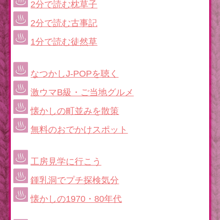
2分で読む枕草子
2分で読む古事記
1分で読む徒然草
なつかしJ-POPを聴く
激ウマB級・ご当地グルメ
懐かしの町並みを散策
無料のおでかけスポット
工房見学に行こう
鍾乳洞でプチ探検気分
懐かしの1970・80年代