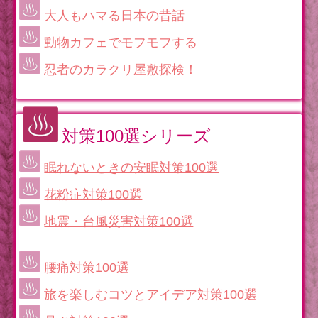
大人もハマる日本の昔話
動物カフェでモフモフする
忍者のカラクリ屋敷探検！
対策100選シリーズ
眠れないときの安眠対策100選
花粉症対策100選
地震・台風災害対策100選
腰痛対策100選
旅を楽しむコツとアイデア対策100選