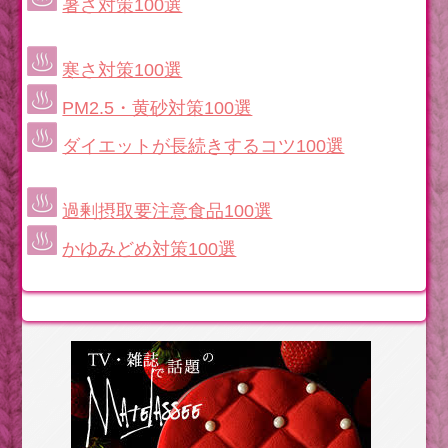
暑さ対策100選
寒さ対策100選
PM2.5・黄砂対策100選
ダイエットが長続きするコツ100選
過剰摂取要注意食品100選
かゆみどめ対策100選