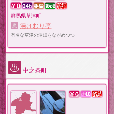
群馬県草津町
湯けむり亭
有名な草津の湯畑をながめつつ
中之条町