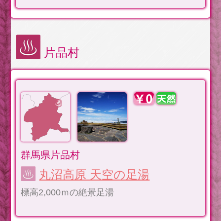
片品村
群馬県片品村
丸沼高原 天空の足湯
標高2,000ｍの絶景足湯