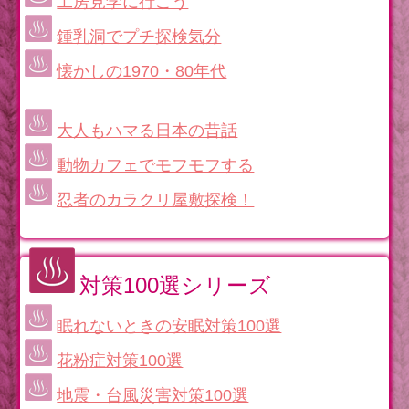
工房見学に行こう
鍾乳洞でプチ探検気分
懐かしの1970・80年代
大人もハマる日本の昔話
動物カフェでモフモフする
忍者のカラクリ屋敷探検！
対策100選シリーズ
眠れないときの安眠対策100選
花粉症対策100選
地震・台風災害対策100選