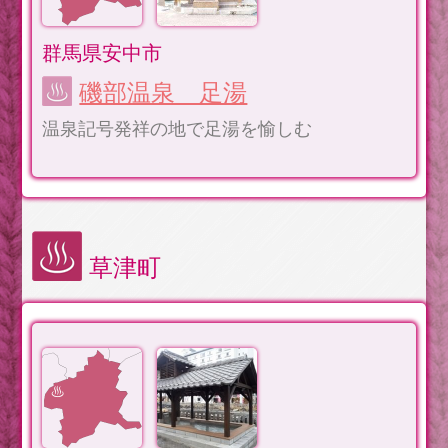
群馬県安中市
磯部温泉 足湯
温泉記号発祥の地で足湯を愉しむ
草津町