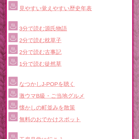
見やすい覚えやすい歴史年表
3分で読む源氏物語
2分で読む枕草子
2分で読む古事記
1分で読む徒然草
なつかしJ-POPを聴く
激ウマB級・ご当地グルメ
懐かしの町並みを散策
無料のおでかけスポット