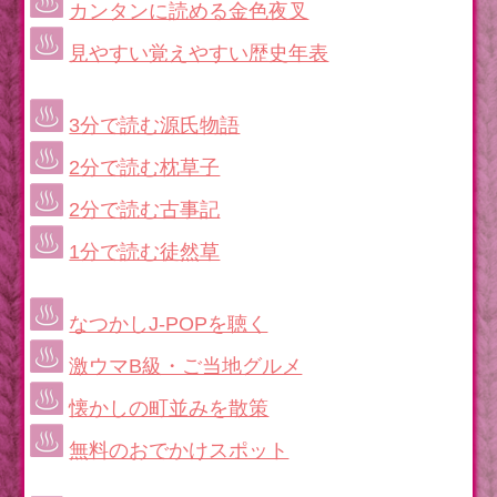
カンタンに読める金色夜叉
見やすい覚えやすい歴史年表
3分で読む源氏物語
2分で読む枕草子
2分で読む古事記
1分で読む徒然草
なつかしJ-POPを聴く
激ウマB級・ご当地グルメ
懐かしの町並みを散策
無料のおでかけスポット