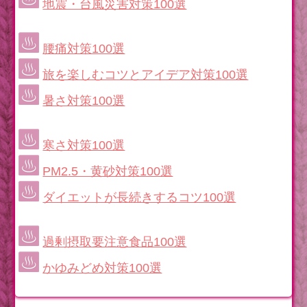
地震・台風災害対策100選
腰痛対策100選
旅を楽しむコツとアイデア対策100選
暑さ対策100選
寒さ対策100選
PM2.5・黄砂対策100選
ダイエットが長続きするコツ100選
過剰摂取要注意食品100選
かゆみどめ対策100選