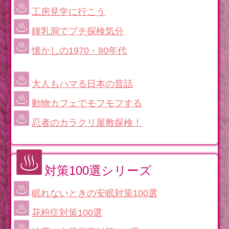
工房見学に行こう
鍾乳洞でプチ探検気分
懐かしの1970・80年代
大人もハマる日本の昔話
動物カフェでモフモフする
忍者のカラクリ屋敷探検！
対策100選シリーズ
眠れないときの安眠対策100選
花粉症対策100選