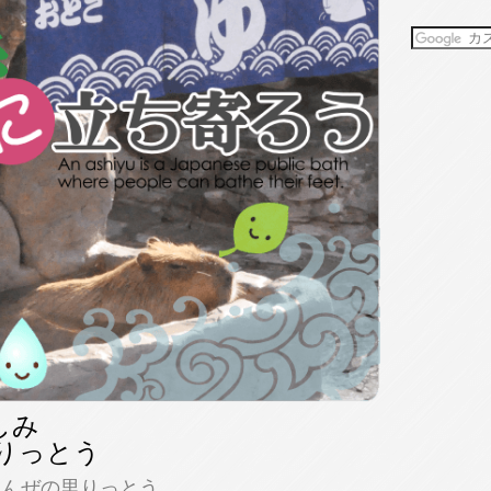
しみ
りっとう
 こんぜの里りっとう