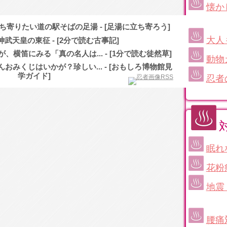
懐か
寄りたい道の駅そばの足湯 - [足湯に立ち寄ろう]
大人
武天皇の東征 - [2分で読む古事記]
横笛にみる「真の名人は... - [1分で読む徒然草]
動物
みくじはいかが？珍しい... - [おもしろ博物館見
学ガイド]
忍者
眠れ
花粉
地震
腰痛