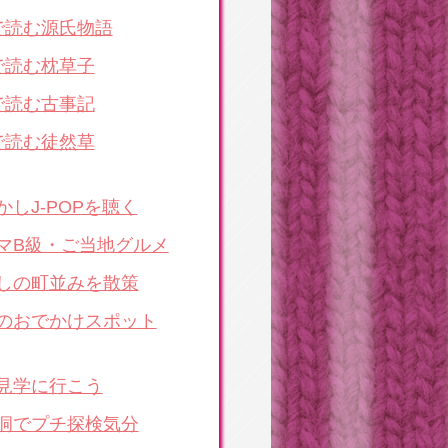
で読む源氏物語
で読む枕草子
で読む古事記
で読む徒然草
かしJ-POPを聴く
マB級・ご当地グルメ
しの町並みを散策
のおでかけスポット
見学に行こう
洞でプチ探検気分