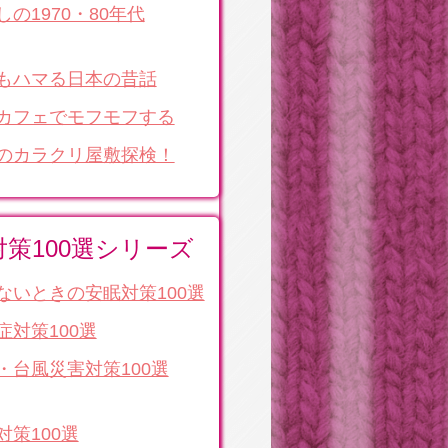
しの1970・80年代
もハマる日本の昔話
カフェでモフモフする
のカラクリ屋敷探検！
対策100選シリーズ
ないときの安眠対策100選
症対策100選
・台風災害対策100選
対策100選