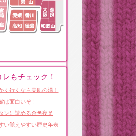
コレもチェック！
かく行くなら美肌の湯！
館は面白いぞ！
タンに読める金色夜叉
すい覚えやすい歴史年表