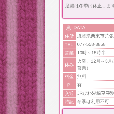
足湯は冬季は休止しま
DATA
滋賀県栗東市荒張1
住所
077-558-3858
TEL
10時～15時半
営業
火曜、12月～3
休み
営業）
無料
料金
有
P
JRびわ湖線草津
交通
冬季は利用不可
特記