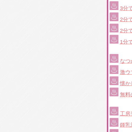
3分
2分
2分
1分
なつ
激ウ
懐か
無料
工房
鍾乳