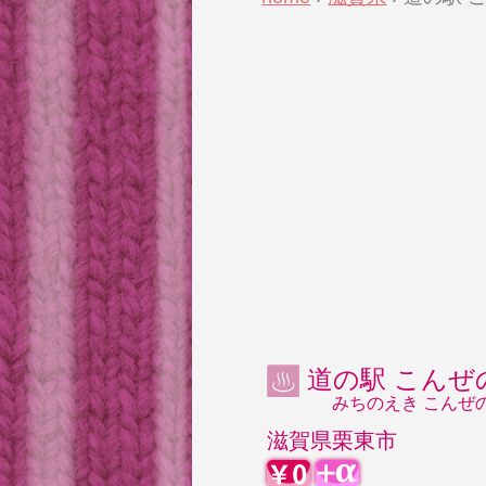
道の駅 こんぜ
みちのえき こんぜ
滋賀県栗東市