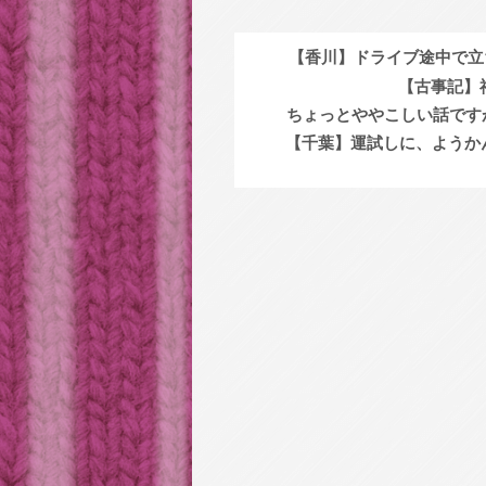
【香川】ドライブ途中で立ち
【古事記】神
ちょっとややこしい話ですが、
【千葉】運試しに、ようかんお