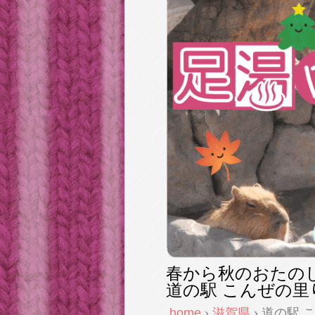
春から秋のおたの
道の駅 こんぜの里
home
›
滋賀県
› 道の駅