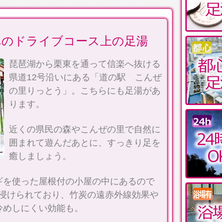
へのドライブコース上の足湯
琵琶湖から栗東を通って信楽へ抜ける
県道12号沿いにある「道の駅 こんぜ
の里りっとう」。こちらにも足湯があ
ります。
近くの県民の森やこんぜの里で自然に
囲まれて遊んだあとに、すっきり足を
癒しましょう。
ギを使った屋根付の小屋の中にあるので
に浸けられており、竹炭の遠赤外線効果や
冷めしにくい効能も。