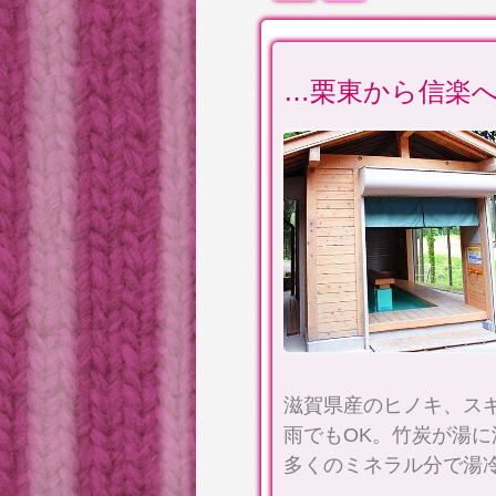
…栗東から信楽
滋賀県産のヒノキ、ス
雨でもOK。竹炭が湯
多くのミネラル分で湯