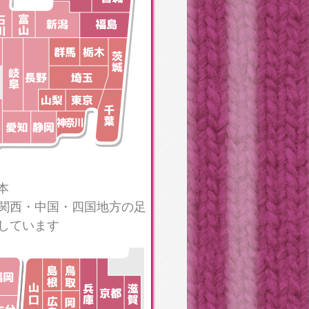
本
関西・中国・四国地方の足
しています