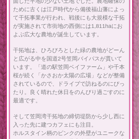
面した平地の少ない土地でした。農地確保の
ために古くは江戸時代から備後福山藩によっ
て干拓事業が行われ、戦後にも大規模な干拓
が実施されて市街地の西側には1,811haにお
よぶ広大な農地が誕生しています。
干拓地は、ひろびろとした緑の農地がどーん
と広がる中を国道2号笠岡バイパスが貫いて
います。「道の駅笠岡ベイファーム」や千本
桜が続く「かさおか太陽の広場」などが整備
されているので、ドライブで訪ねるのにぴっ
たり。良く晴れた休日をのんびり過ごすのに
最適です。
そして笠岡湾干拓地の締切堤防から少し西に
入った先に建つカフェにも注目。
ホルスタイン柄のピンクの外壁がユニークな