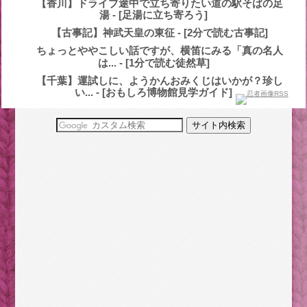
【香川】ドライブ途中で立ち寄りたい道の駅そばの足
湯 - [足湯に立ち寄ろう]
【古事記】神武天皇の東征 - [2分で読む古事記]
ちょっとややこしい話ですが、横笛にみる「真の名人
は... - [1分で読む徒然草]
【千葉】運試しに、ようかんおみくじはいかが？珍し
い... - [おもしろ博物館見学ガイド]