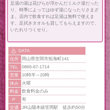
足湯の湯は花びらが浮かんだミルク湯だった
り、時季によってはゆず湯になったりさまざ
ま。店内で飲食すれば足湯は無料で使えま
す。足拭きタオルも貸してもらえますので、
いたれりつくせり。
DATA
岡山県笠岡市拓海町141
住所
0865-67-1714
TEL
10時半～20時
営業
火曜
休み
飲食料金のみ
料金
有
P
JR山陽本線笠岡駅 徒歩約50分
交通