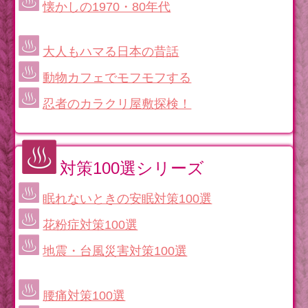
懐かしの1970・80年代
大人もハマる日本の昔話
動物カフェでモフモフする
忍者のカラクリ屋敷探検！
対策100選シリーズ
眠れないときの安眠対策100選
花粉症対策100選
地震・台風災害対策100選
腰痛対策100選