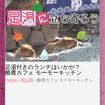
足湯付きのランチはいかが？
酪農カフェ モーモーキッチン
home
›
岡山県
› 酪農カフェ モーモーキッチン