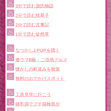
3分で読む源氏物語
2分で読む枕草子
2分で読む古事記
1分で読む徒然草
なつかしJ-POPを聴く
激ウマB級・ご当地グルメ
懐かしの町並みを散策
無料のおでかけスポット
工房見学に行こう
鍾乳洞でプチ探検気分