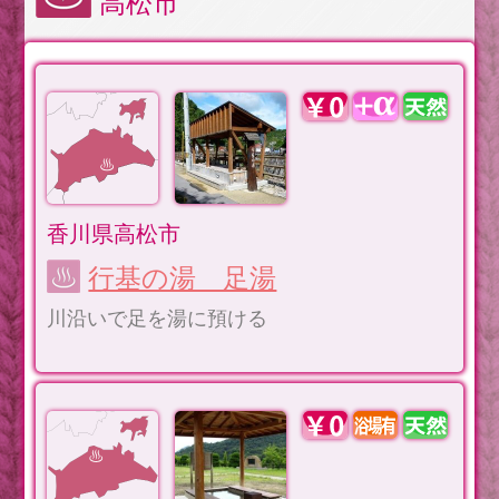
高松市
香川県高松市
行基の湯 足湯
川沿いで足を湯に預ける