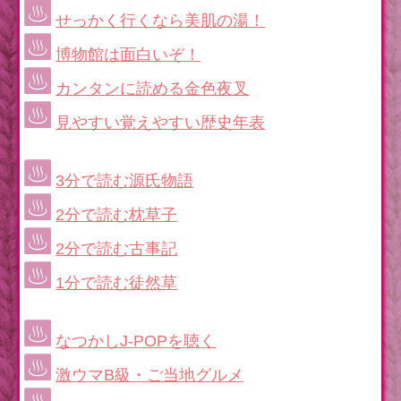
せっかく行くなら美肌の湯！
博物館は面白いぞ！
カンタンに読める金色夜叉
見やすい覚えやすい歴史年表
3分で読む源氏物語
2分で読む枕草子
2分で読む古事記
1分で読む徒然草
なつかしJ-POPを聴く
激ウマB級・ご当地グルメ