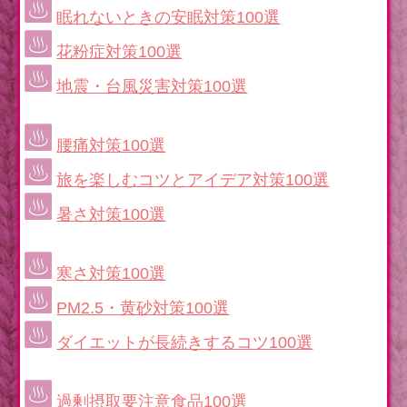
眠れないときの安眠対策100選
花粉症対策100選
地震・台風災害対策100選
腰痛対策100選
旅を楽しむコツとアイデア対策100選
暑さ対策100選
寒さ対策100選
PM2.5・黄砂対策100選
ダイエットが長続きするコツ100選
過剰摂取要注意食品100選