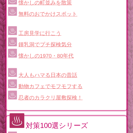
懐かしの町並みを散策
無料のおでかけスポット
工房見学に行こう
鍾乳洞でプチ探検気分
懐かしの1970・80年代
大人もハマる日本の昔話
動物カフェでモフモフする
忍者のカラクリ屋敷探検！
対策100選シリーズ