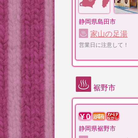
静岡県島田市
家山の足湯
営業日に注意して！
裾野市
静岡県裾野市